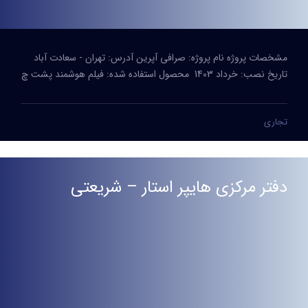
مشخصات پروژه نام پروژه: صرافی آپرین آدرس: تهران - سعادت آباد
تاریخ نصب: خرداد 1403 محصول استفاده شده: فیلم هوشمند پشت چ
تجاری
دفتر مرکزی هایپر استار – شریعتی