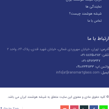
نمایندگی ها
شیشه هوشمند چیست؟
تماس با ما
ارتباط با ما
آدرس:
تهران، خیابان سهروردی شمالی، خیابان شهید قندی، پلاک 26، واحد 2
تلفن:
88750282-021
021-86121347
واتس اپ:
09102341133
ایمیل:
info[at]iransmartglass.com
© کلیه حقوق مادی و معنوی این سایت متعلق به شیشه هوشمند ایران می باشد.
Go to Top